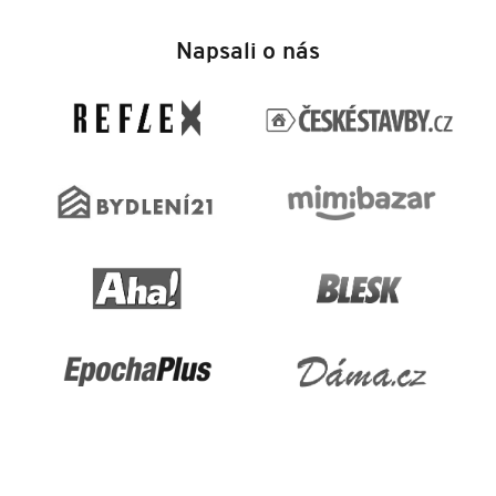
Z
á
Napsali o nás
p
a
t
í