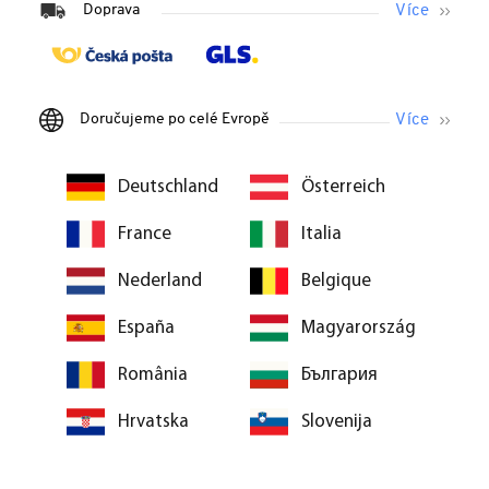
Doprava
Doručujeme po celé Evropě
Deutschland
Österreich
France
Italia
Nederland
Belgique
España
Magyarország
România
България
Hrvatska
Slovenija