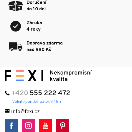
Doručení
do 10 dní
Záruka
4 roky
Doprava zdarma
nad 990 Kč
+420
555 222 472
Volejte pondělí-pátek 8-16 h
info@fexi.cz