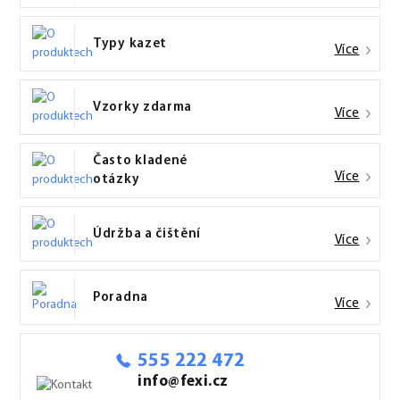
Typy kazet
Více
Vzorky zdarma
Více
Často kladené
Více
otázky
Údržba a čištění
Více
Poradna
Více
555 222 472
info@fexi.cz