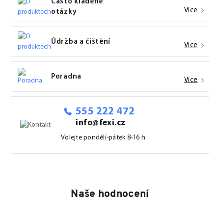
Často kladené
Více
otázky
Údržba a čištění
Více
Poradna
Více
555 222 472
info@fexi.cz
Volejte pondělí-pátek 8-16 h
Naše hodnocení