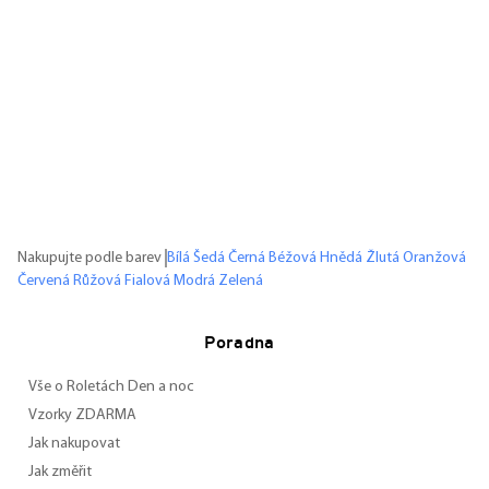
Nakupujte podle barev
Bílá
Šedá
Černá
Béžová
Hnědá
Žlutá
Oranžová
Červená
Růžová
Fialová
Modrá
Zelená
Poradna
Vše o Roletách Den a noc
Vzorky ZDARMA
Jak nakupovat
Jak změřit