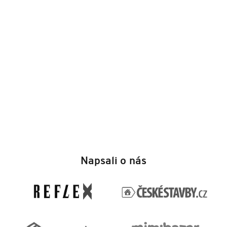
Z
á
Napsali o nás
p
a
t
í