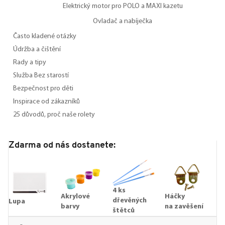
Elektrický motor pro POLO a MAXI kazetu
Ovladač a nabíječka
Často kladené otázky
Údržba a čištění
Rady a tipy
Služba Bez starostí
Bezpečnost pro děti
Inspirace od zákazníků
25 důvodů, proč naše rolety
Zdarma od nás dostanete:
4 ks
Akrylové
Háčky
dřevěných
Lupa
barvy
na zavěšení
štětců