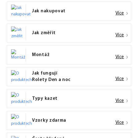
Jak nakupovat
Více
Jak změřit
Více
Montáž
Více
Jak fungují
Více
Rolety Den a noc
Typy kazet
Více
Vzorky zdarma
Více