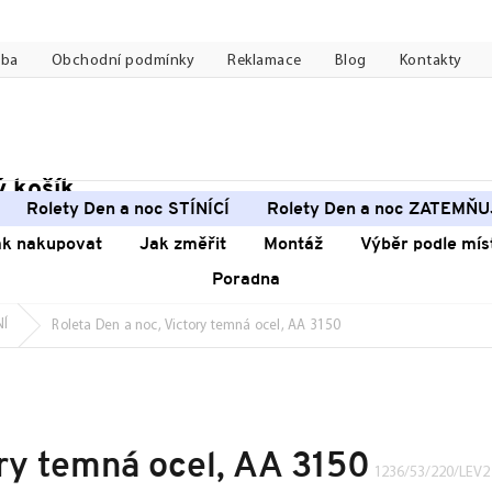
tba
Obchodní podmínky
Reklamace
Blog
Kontakty
 košík
pní
Rolety Den a noc STÍNÍCÍ
Rolety Den a noc ZATEMŇU
k
ak nakupovat
Jak změřit
Montáž
Výběr podle mís
Poradna
NÍ
Roleta Den a noc, Victory temná ocel, AA 3150
ory temná ocel, AA 3150
1236/53/220/LEV2