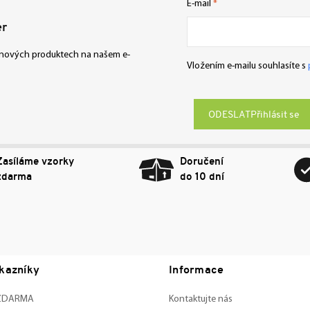
E-mail
er
o nových produktech na našem e-
Vložením e-mailu souhlasíte s
Přihlásit se
Zasíláme vzorky
Doručení
zdarma
do 10 dní
kazníky
Informace
 ZDARMA
Kontaktujte nás