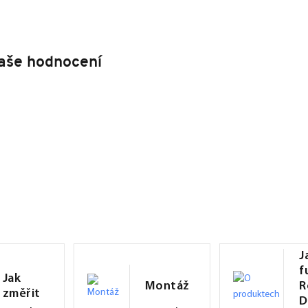
aše hodnocení
J
f
Jak
Montáž
R
změřit
D