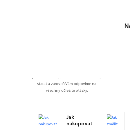
N
Nevíte si rady?
Poradíme Vám
Dali jsme na jedno místo všechny
potřebné informace o roletách, záleží nám
na tom, ať je pro Vás nákup na FEXI co
nejpříjemnějším zážitkem. Připravili jsme
pro Vás manuály, naučíme Vás se o rolety
starat a zároveň Vám odpovíme na
všechny důležité otázky.
Jak
nakupovat