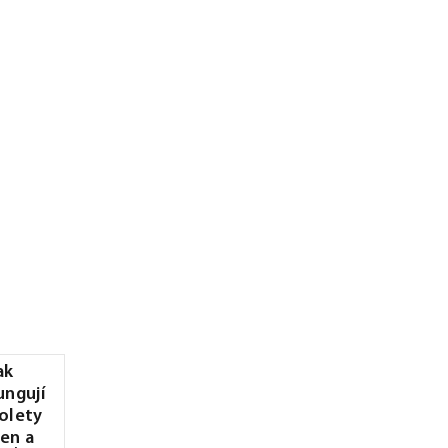
ak
ungují
olety
en a