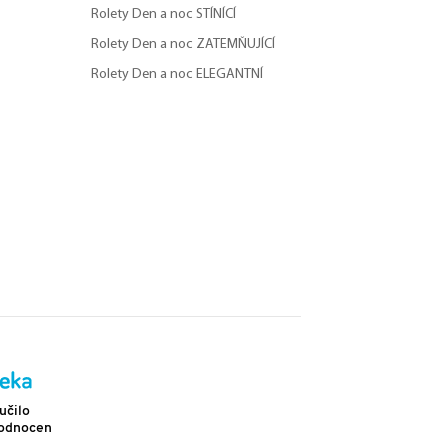
Rolety Den a noc STÍNÍCÍ
Rolety Den a noc ZATEMŇUJÍCÍ
Rolety Den a noc ELEGANTNÍ
Doprava
učilo
Více než 2 302 pozitivních hodnocení
hodnocení