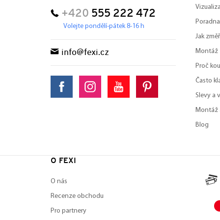
Vizuali
+420
555 222 472
Poradna
Volejte pondělí-pátek 8-16 h
Jak změř
Montáž
info@fexi.cz
Proč kou
Často kl
Slevy a 
Montáž 
Blog
O FEXI
O nás
Recenze obchodu
Pro partnery