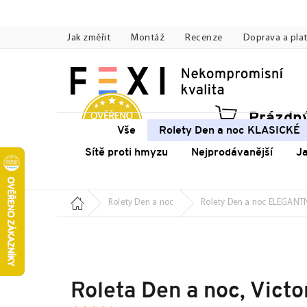
Přejít
na
Jak změřit
Montáž
Recenze
Doprava a pla
obsah
Prázdný
Náku
Vše
Rolety Den a noc KLASICKÉ
koší
Sítě proti hmyzu
Nejprodávanější
J
Domů
Rolety Den a noc
Rolety Den a noc ELEGANT
Roleta Den a noc, Vict