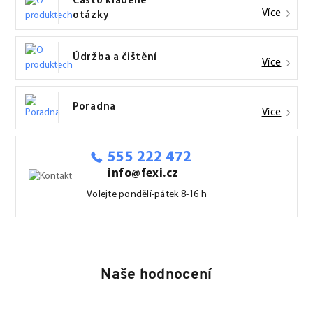
Často kladené
Více
otázky
Údržba a čištění
Více
Poradna
Více
555 222 472
info@fexi.cz
Volejte pondělí-pátek 8-16 h
Naše hodnocení