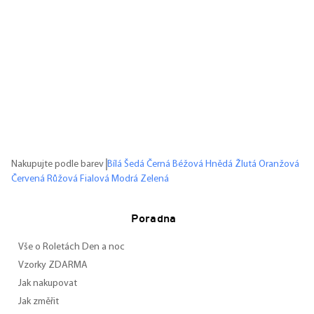
Nakupujte podle barev
Bílá
Šedá
Černá
Béžová
Hnědá
Žlutá
Oranžová
Červená
Růžová
Fialová
Modrá
Zelená
Poradna
Vše o Roletách Den a noc
Vzorky ZDARMA
Jak nakupovat
Jak změřit