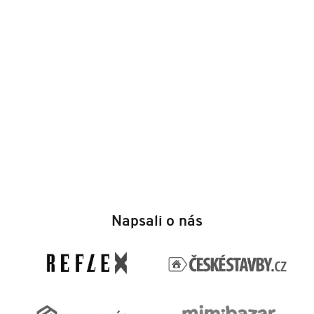
Z
á
Napsali o nás
p
a
t
í