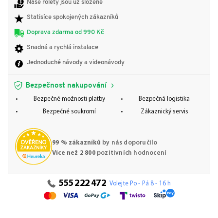
Naše rolety jsou už složené
Statisíce spokojených zákazníků
Doprava zdarma od 990 Kč
Snadná a rychlá instalace
Jednoduché návody a videonávody
Bezpečnost nakupování
Bezpečné možnosti platby
Bezpečná logistika
Bezpečné soukromí
Zákaznický servis
99 % zákazníků
by nás doporučilo
Více než 2 800
pozitivních hodnocení
555 222 472
Volejte Po - Pá 8 - 16 h