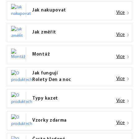
Jak nakupovat
Více
Jak změřit
Více
Montáž
Více
Jak fungují
Více
Rolety Den a noc
Typy kazet
Více
Vzorky zdarma
Více