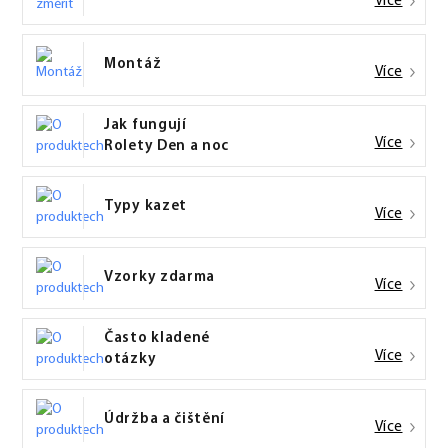
Více
Montáž
Více
Jak fungují
Více
Rolety Den a noc
Typy kazet
Více
Vzorky zdarma
Více
Často kladené
Více
otázky
Údržba a čištění
Více