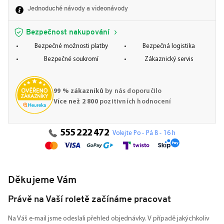
Jednoduché návody a videonávody
Bezpečnost nakupování
Bezpečné možnosti platby
Bezpečná logistika
Bezpečné soukromí
Zákaznický servis
99 % zákazníků
by nás doporučilo
Více než 2 800
pozitivních hodnocení
555 222 472
Volejte Po - Pá 8 - 16 h
Děkujeme Vám
Právě na Vaší roletě začínáme pracovat
Na Váš e-mail jsme odeslali přehled objednávky. V případě jakýchkoliv