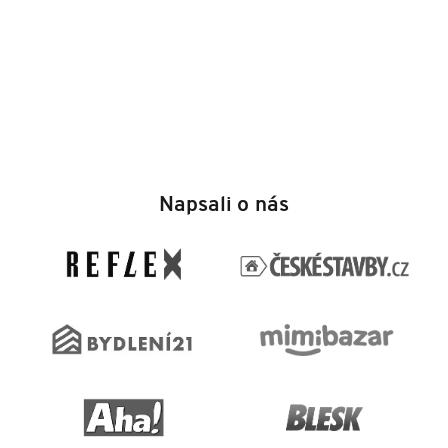
Z
á
Napsali o nás
p
a
t
í