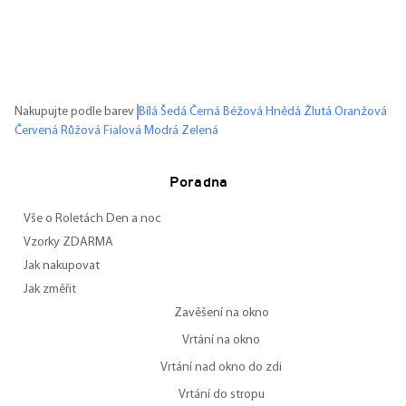
Nakupujte podle barev
Bílá
Šedá
Černá
Béžová
Hnědá
Žlutá
Oranžová
Červená
Růžová
Fialová
Modrá
Zelená
Poradna
Vše o Roletách Den a noc
Vzorky ZDARMA
Jak nakupovat
Jak změřit
Zavěšení na okno
Vrtání na okno
Vrtání nad okno do zdi
Vrtání do stropu