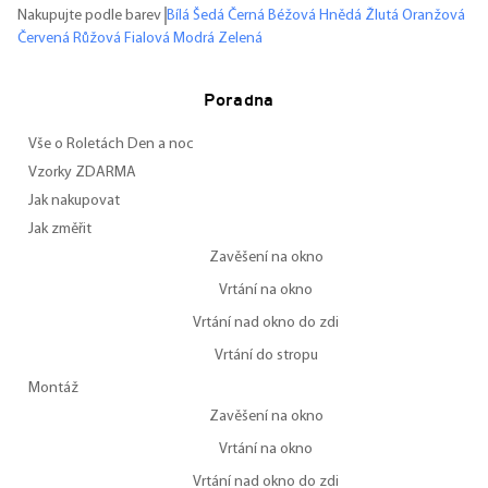
Nakupujte podle barev
Bílá
Šedá
Černá
Béžová
Hnědá
Žlutá
Oranžová
Červená
Růžová
Fialová
Modrá
Zelená
Poradna
Vše o Roletách Den a noc
Vzorky ZDARMA
Jak nakupovat
Jak změřit
Zavěšení na okno
Vrtání na okno
Vrtání nad okno do zdi
Vrtání do stropu
Montáž
Zavěšení na okno
Vrtání na okno
Vrtání nad okno do zdi