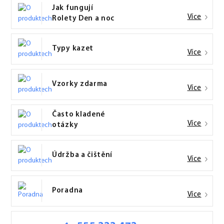
Jak fungují
Více
Rolety Den a noc
Typy kazet
Více
Vzorky zdarma
Více
Často kladené
Více
otázky
Údržba a čištění
Více
Poradna
Více