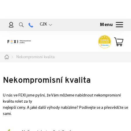
Přejít
na
obsah
CZK
Nákup
košík
Domů
Nekompromisní kvalita
Nekompromisní kvalita
U nás ve FEXI jsme pyšní, že Vám můžeme nabídnout nekompromisní
kvalitu rolet za ty
nejlepší ceny. A jaké další výhody nabízíme? Podívejte se a přesvědčte se
sami.