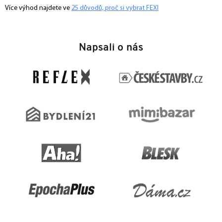
Více výhod najdete ve
25 důvodů, proč si vybrat FEXI
Z
á
Napsali o nás
p
a
t
í