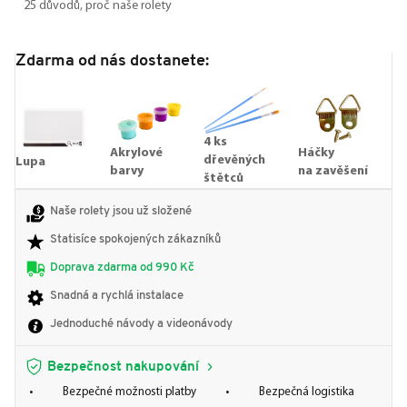
25 důvodů, proč naše rolety
Zdarma od nás dostanete:
4 ks
Akrylové
Háčky
dřevěných
Lupa
barvy
na zavěšení
štětců
Naše rolety jsou už složené
Statisíce spokojených zákazníků
Doprava zdarma od 990 Kč
Snadná a rychlá instalace
Jednoduché návody a videonávody
Bezpečnost nakupování
Bezpečné možnosti platby
Bezpečná logistika