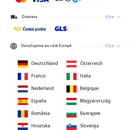
Doprava
Doručujeme po celé Evropě
Deutschland
Österreich
France
Italia
Nederland
Belgique
España
Magyarország
România
България
Hrvatska
Slovenija