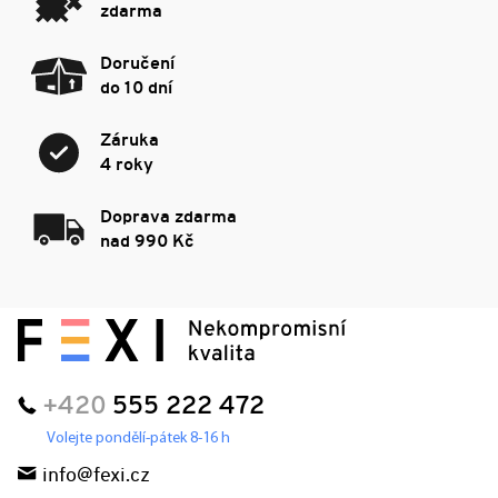
zdarma
Doručení
do 10 dní
Záruka
4 roky
Doprava zdarma
nad 990 Kč
+420
555 222 472
Volejte pondělí-pátek 8-16 h
info@fexi.cz