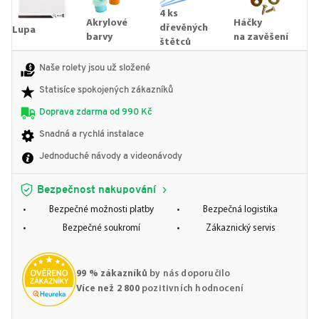
4 ks
Akrylové
Háčky
dřevěných
Lupa
barvy
na zavěšení
štětců
Naše rolety jsou už složené
Statisíce spokojených zákazníků
Doprava zdarma od 990 Kč
Snadná a rychlá instalace
Jednoduché návody a videonávody
Bezpečnost nakupování
Bezpečné možnosti platby
Bezpečná logistika
Bezpečné soukromí
Zákaznický servis
99 % zákazníků
by nás doporučilo
Více než 2 800
pozitivních hodnocení