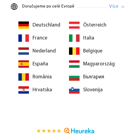
Doručujeme po celé Evropě
Deutschland
Österreich
France
Italia
Nederland
Belgique
España
Magyarország
România
България
Hrvatska
Slovenija