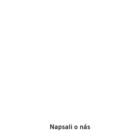
Z
á
Napsali o nás
p
a