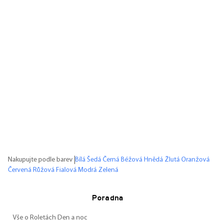
Nakupujte podle barev
Bílá
Šedá
Černá
Béžová
Hnědá
Žlutá
Oranžová
Červená
Růžová
Fialová
Modrá
Zelená
Poradna
Vše o Roletách Den a noc