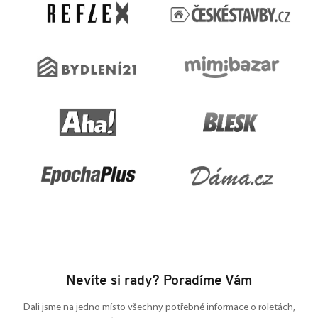
t
í
Nevíte si rady? Poradíme Vám
Dali jsme na jedno místo všechny potřebné informace o roletách,