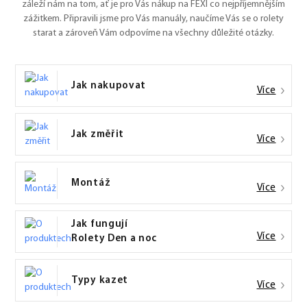
záleží nám na tom, ať je pro Vás nákup na FEXI co nejpříjemnějším
zážitkem. Připravili jsme pro Vás manuály, naučíme Vás se o rolety
starat a zároveň Vám odpovíme na všechny důležité otázky.
Jak nakupovat
Více
Jak změřit
Více
Montáž
Více
Jak fungují
Více
Rolety Den a noc
Typy kazet
Více