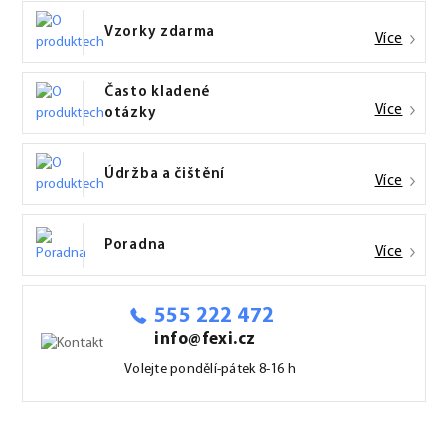
Vzorky zdarma
Více
Často kladené
Více
otázky
Údržba a čištění
Více
Poradna
Více
555 222 472
info@fexi.cz
Volejte pondělí-pátek 8-16 h