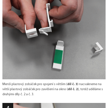
Menší plastový zobáček pro spojení s větším (
díl č. 3
) nacvakneme na
větší plastový zobáček pro zavěšení na okno (
díl č. 2
), totéž uděláme s
druhými díly č. 2 a č. 3.