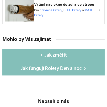
Vrtání nad okno do zdi a do stropu
Pro
otevřené kazety
,
POLO kazety
a
MAXI
kazety
Mohlo by Vás zajímat
Jak změřit
Jak fungují Rolety Den a noc
Z
á
Napsali o nás
p