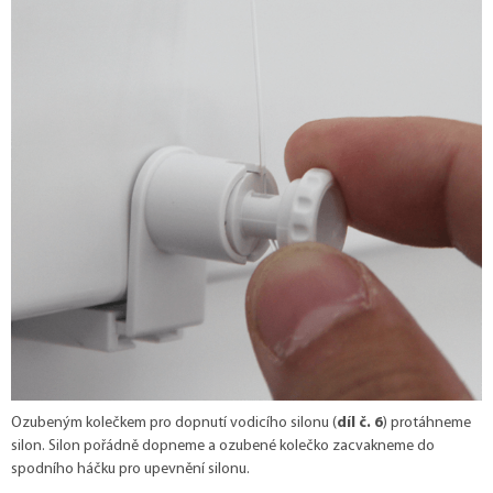
Ozubeným kolečkem pro dopnutí vodicího silonu (
díl č. 6
) protáhneme
silon. Silon pořádně dopneme a ozubené kolečko zacvakneme do
spodního háčku pro upevnění silonu.