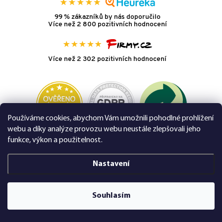
99 % zákazníků by nás doporučilo
Více než 2 800 pozitivních hodnocení
Více než 2 302 pozitivních hodnocení
Používáme cookies, abychom Vám umožnili pohodlné prohlížení
webu a díky analýze provozu webu neustále zlepšovali jeho
funkce, výkon a použitelnost.
Nakupujte na FEXI bezpečně a bez obav.
Díky HTTPS protokolu jsou Vaše citlivá data
v naprostém bezpečí, veškeré informace
Nastavení
mezi prohlížečem a serverem se přenášejí
v zašifrované podobě.
Souhlasím