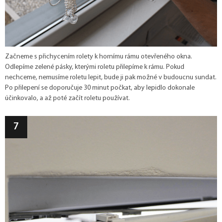
Začneme s přichycením rolety k hornímu rámu otevřeného okna.
Odlepíme zelené pásky, kterými roletu přilepíme k rámu. Pokud
nechceme, nemusíme roletu lepit, bude ji pak možné v budoucnu sundat.
Po přilepení se doporučuje 30 minut počkat, aby lepidlo dokonale
účinkovalo, a až poté začít roletu používat.