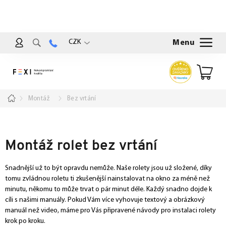
Přejít
na
obsah
CZK
Nákup
košík
Domů
Montáž
Bez vrtání
Montáž rolet bez vrtání
Snadnější už to být opravdu nemůže. Naše rolety jsou už složené, díky
tomu zvládnou roletu ti zkušenější nainstalovat na okno za méně než
minutu, někomu to může trvat o pár minut déle. Každý snadno dojde k
cíli s našimi manuály. Pokud Vám více vyhovuje textový a obrázkový
manuál než video, máme pro Vás připravené návody pro instalaci rolety
krok po kroku.