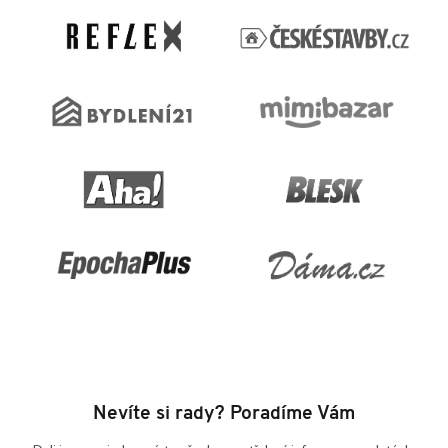
a
t
í
Nevíte si rady? Poradíme Vám