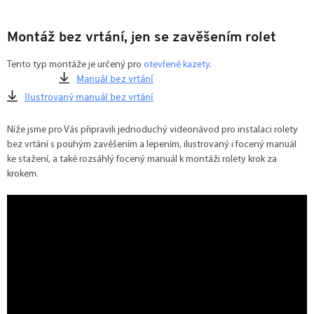
Montáž bez vrtání, jen se zavěšením rolet
Tento typ montáže je určený pro
otevřené kazety
.
Manuál bez vrtání
Ilustrovaný manuál bez vrtání
Níže jsme pro Vás připravili jednoduchý videonávod pro instalaci rolety
bez vrtání s pouhým zavěšením a lepením, ilustrovaný i focený manuál
ke stažení, a také rozsáhlý focený manuál k montáži rolety krok za
krokem.