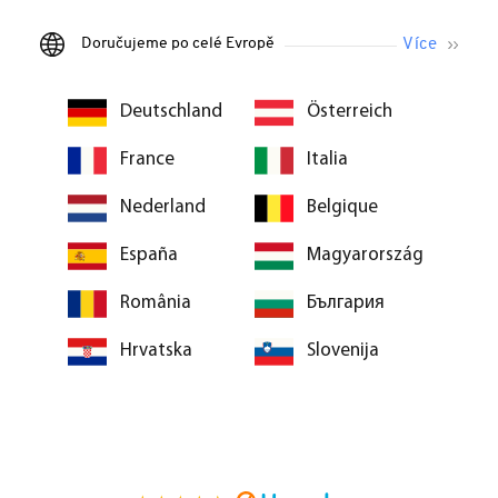
Doručujeme po celé Evropě
Deutschland
Österreich
France
Italia
Nederland
Belgique
España
Magyarország
România
България
Hrvatska
Slovenija