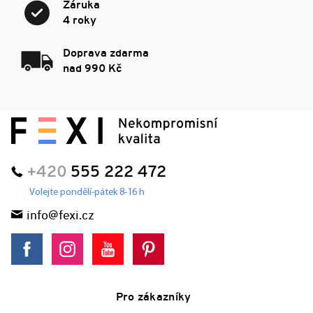
Záruka
4 roky
Doprava zdarma
nad 990 Kč
+420
555 222 472
Volejte pondělí-pátek 8-16 h
info@fexi.cz
Pro zákazníky