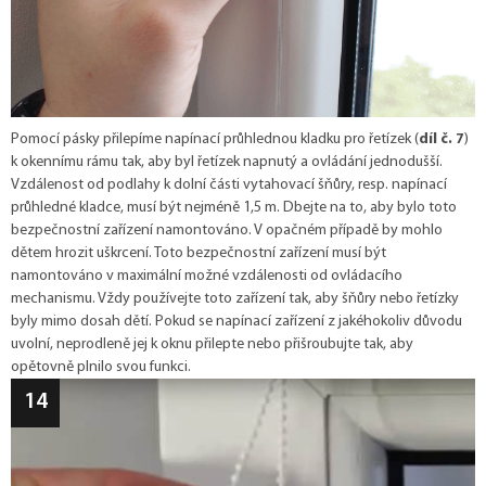
Pomocí pásky přilepíme napínací průhlednou kladku pro řetízek (
díl č. 7
)
k okennímu rámu tak, aby byl řetízek napnutý a ovládání jednodušší.
Vzdálenost od podlahy k dolní části vytahovací šňůry, resp. napínací
průhledné kladce, musí být nejméně 1,5 m. Dbejte na to, aby bylo toto
bezpečnostní zařízení namontováno. V opačném případě by mohlo
dětem hrozit uškrcení. Toto bezpečnostní zařízení musí být
namontováno v maximální možné vzdálenosti od ovládacího
mechanismu. Vždy používejte toto zařízení tak, aby šňůry nebo řetízky
byly mimo dosah dětí. Pokud se napínací zařízení z jakéhokoliv důvodu
uvolní, neprodleně jej k oknu přilepte nebo přišroubujte tak, aby
opětovně plnilo svou funkci.