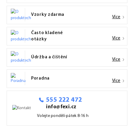
Vzorky zdarma
Více
Často kladené
Více
otázky
Údržba a čištění
Více
Poradna
Více
555 222 472
info@fexi.cz
Volejte pondělí-pátek 8-16 h