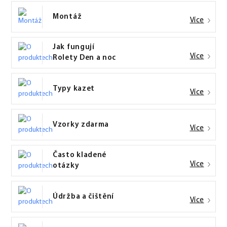
Montáž
Více
Jak fungují
Více
Rolety Den a noc
Typy kazet
Více
Vzorky zdarma
Více
Často kladené
Více
otázky
Údržba a čištění
Více