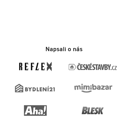
Z
á
Napsali o nás
p
a
t
í