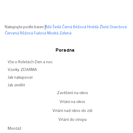
Nakupujte podle barev
Bílá
Šedá
Černá
Béžová
Hnědá
Žlutá
Oranžová
Červená
Růžová
Fialová
Modrá
Zelená
Poradna
Vše o Roletách Den a noc
Vzorky ZDARMA
Jak nakupovat
Jak změřit
Zavěšení na okno
Vrtání na okno
Vrtání nad okno do zdi
Vrtání do stropu
Montáž