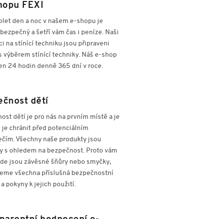
hopu FEXI
olet den a noc v našem e-shopu je
bezpečný a šetří vám čas i peníze. Naši
i na stínící techniku jsou připraveni
s výběrem stínící techniky. Náš e-shop
en 24 hodin denně 365 dní v roce.
čnost dětí
st dětí je pro nás na prvním místě a je
 je chránit před potenciálním
čím. Všechny naše produkty jsou
y s ohledem na bezpečnost. Proto vám
kde jsou závěsné šňůry nebo smyčky,
eme všechna příslušná bezpečnostní
 a pokyny k jejich použití.