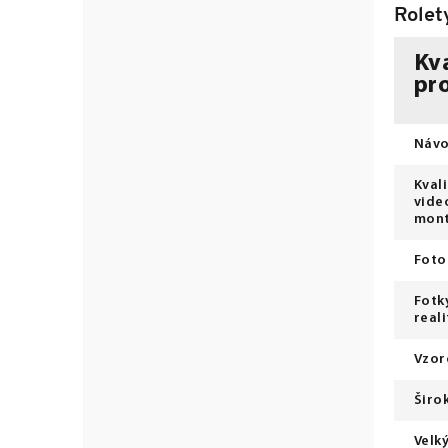
Rolet
Kva
pr
Návo
Kval
vide
mon
Foto
Fotk
reali
Vzor
Širo
Velk