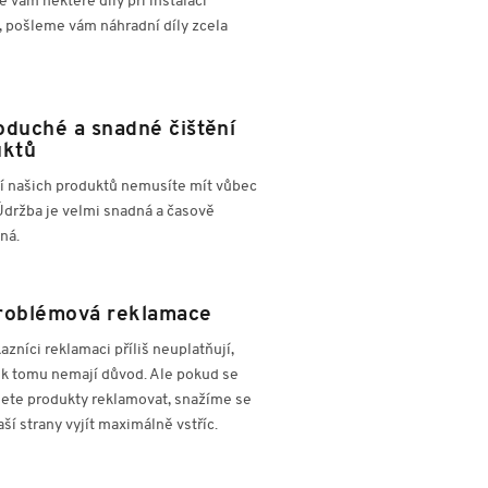
 vám některé díly při instalaci
, pošleme vám náhradní díly zcela
duché a snadné čištění
uktů
ní našich produktů nemusíte mít vůbec
Údržba je velmi snadná a časově
ná.
roblémová reklamace
azníci reklamaci příliš neuplatňují,
 k tomu nemají důvod. Ale pokud se
ete produkty reklamovat, snažíme se
ší strany vyjít maximálně vstříc.