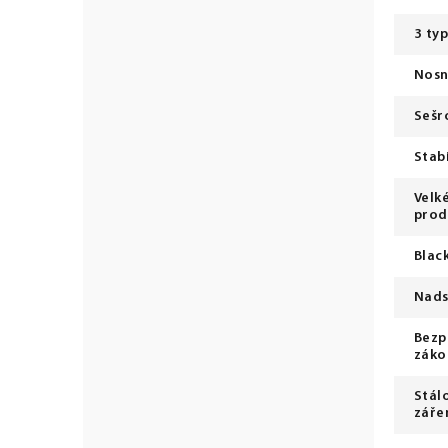
3 ty
Nosn
Sešr
Stab
Velk
prod
Blac
Nads
Bezp
záko
Stál
záře