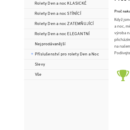
n
Rolety Den a noc KLASICKÉ
n
Proč naku
Rolety Den a noc STÍNÍCÍ
í
Když jsme
p
Rolety Den a noc ZATEMŇUJÍCÍ
a noc, mě
a
výroba na
Rolety Den a noc ELEGANTNÍ
n
přicházím
e
Nejprodávanější
na našem
l
Podívejte
Příslušenství pro rolety Den a Noc
Slevy
Vše