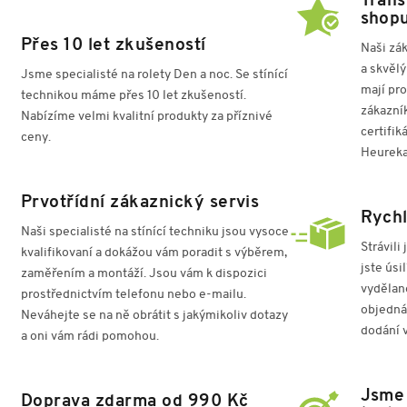
Trans
shop
Přes 10 let zkušeností
Naši zák
a skvělý
Jsme specialisté na rolety Den a noc. Se stínící
mají pro
technikou máme přes 10 let zkušeností.
zákazník
Nabízíme velmi kvalitní produkty za příznivé
certifik
ceny.
Heureka
Prvotřídní zákaznický servis
Rychl
Naši specialisté na stínící techniku jsou vysoce
Strávili
kvalifikovaní a dokážou vám poradit s výběrem,
jste úsi
zaměřením a montáží. Jsou vám k dispozici
vydělan
prostřednictvím telefonu nebo e-mailu.
objednáv
Neváhejte se na ně obrátit s jakýmikoliv dotazy
dodání 
a oni vám rádi pomohou.
Jsme 
Doprava zdarma od
990 Kč