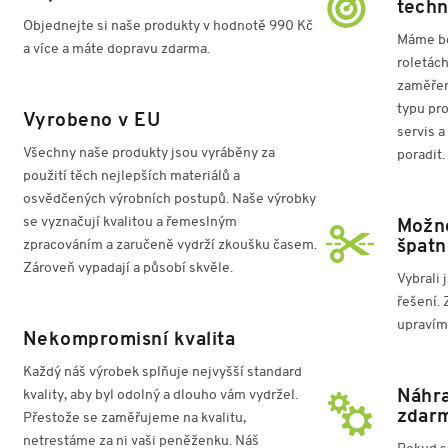
techn
Objednejte si naše produkty v hodnotě
990 Kč
Máme bo
a více a máte dopravu zdarma.
roletác
zaměřen
typu pr
Vyrobeno v EU
servis a
Všechny naše produkty jsou vyráběny za
poradit.
použití těch nejlepších materiálů a
osvědčených výrobních postupů. Naše výrobky
se vyznačují kvalitou a řemeslným
Možno
zpracováním a zaručeně vydrží zkoušku časem.
špatn
Zároveň vypadají a působí skvěle.
Vybrali 
řešení.
upravím
Nekompromisní kvalita
Každý náš výrobek splňuje nejvyšší standard
kvality, aby byl odolný a dlouho vám vydržel.
Náhra
zdar
Přestože se zaměřujeme na kvalitu,
netrestáme za ni vaši peněženku. Náš