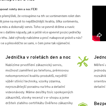
povat rolety den a noc FEXI
 přemýšleli, že vstoupíme na trh se sortimentem rolet den
li jsme na mysli to nejdůležitější: kvalita, šířka sortimentu,
 míru a dokonalý servis. Toho se pevně držíme a navíc
e s dalšími nápady, jak si ještě více upevnit pozici jedničky
 trhu. Jaké výhody nabízíme a proč nakupovat právě u nás?
 se a přesvědčte se sami, v čem jsme tak výjimeční.
Jednička v roletách den a noc
Jedn
Nabízíme prvotřídní zákaznický servis,
Měření 
možnost zaměření po telefonu, prémiovou
jednodu
nekompromisní kvalitu produktů, největší
rozsáhl
výběr stínící techniky, vzorky zdarma,
orientov
nejrozsáhlejší poradnu na trhu a detailní
detailní
videonávody. Máme desítky tisíc spokojených
zákazníků, stovky recenzí v e-shopu a jsme
držiteli zlatého certifikátu Ověřeno zákazníky
Bezp