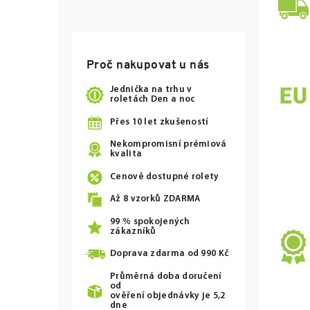
Proč nakupovat u nás
Jednička na trhu v
roletách Den a noc
Přes 10 let zkušeností
Nekompromisní prémiová
kvalita
Cenově dostupné rolety
Až
8
vzorků ZDARMA
99 % spokojených
zákazníků
Doprava zdarma od
990 Kč
Průměrná doba doručení
od
ověření objednávky je 5,2
dne