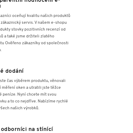
parentní hodnocení e-
u
azníci oceňují kvalitu našich produktů
 zákaznický servis. V našem e-shopu
dukty stovky pozitivních recenzí od
ů a také jsme držiteli zlatého
átu Ověřeno zákazníky od společnosti
.
é dodání
 jste čas výběrem produktu, věnovali
lí měření oken a utratili jste těžce
é peníze. Nyní chcete mít svou
ku a to co nejdříve. Nabízíme rychlé
všech našich výrobků.
odborníci na stínící