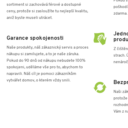
Pokud se
sortiment si zachovává férové a dostupné
poškodí
ceny, protože si zasloužíte tu nejlepší kvalitu,
zdarma.
aniž byste museli utrácet.
Jedno
Garance spokojenosti
prod
Naše produkty, náš zákaznický servis a proces
Z čiště
nákupu si zamilujete, a to je naše záruka.
strach. 
Pokud do 90 dnů od nákupu nebudete 100%
nenároč
spokojeni, uděláme vše pro to, abychom to
napravili. Náš cíl je pomoci zákazníkům
vytvářet domov, o kterém vždy snili.
Bezp
Naši zák
protože
rozhodn
Vám z na