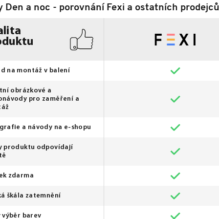
y Den a noc - porovnání Fexi a ostatních prodejc
lita
oduktu
d na montáž v balení
itní obrázkové a
onávody pro zaměření a
táž
grafie a návody na e-shopu
y produktu odpovídají
tě
ek zdarma
ká škála zatemnění
ý výběr barev