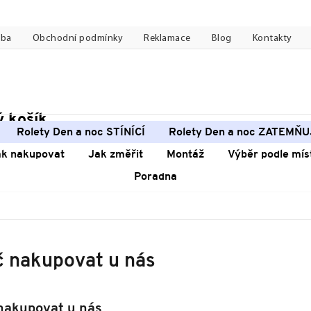
tba
Obchodní podmínky
Reklamace
Blog
Kontakty
 košík
pní
Rolety Den a noc STÍNÍCÍ
Rolety Den a noc ZATEMŇU
k
ak nakupovat
Jak změřit
Montáž
Výběr podle mís
Poradna
č nakupovat u nás
nakupovat u nás