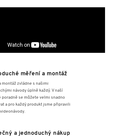
oduché měření a montáž
a montáž zvládne s našimi
chými návody úplně každý. V naší
é poradně se můžete velmi snadno
at a pro každý produkt jsme připravili
 videonávody.
ečný a jednoduchý nákup