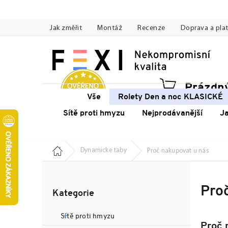
Přejít
na
Jak změřit
Montáž
Recenze
Doprava a pla
obsah
Prázdný
Náku
Vše
Rolety Den a noc KLASICKÉ
koší
Sítě proti hmyzu
Nejprodávanější
J
Domů
Dynamicke taby
Proč nakupovat u nás
P
o
Přeskočit
s
Pro
Kategorie
kategorie
t
r
Sítě proti hmyzu
a
Proč 