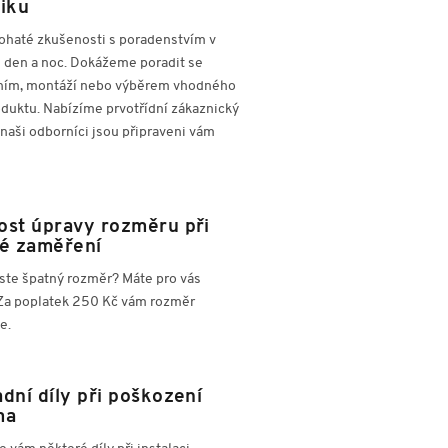
iku
haté zkušenosti s poradenstvím v
h den a noc. Dokážeme poradit se
ím, montáží nebo výběrem vhodného
oduktu. Nabízíme prvotřídní zákaznický
 naši odborníci jsou připraveni vám
st úpravy rozměru při
é zaměření
jste špatný rozměr? Máte pro vás
 Za poplatek 250 Kč vám rozměr
e.
dní díly při poškození
ma