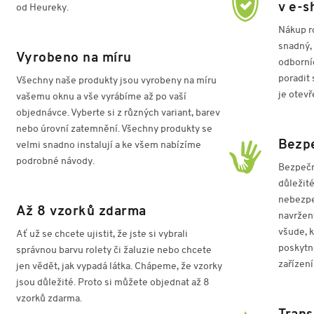
v e-s
od Heureky.
Nákup r
snadný, 
Vyrobeno na míru
odborníc
poradit 
Všechny naše produkty jsou vyrobeny na míru
je otevř
vašemu oknu a vše vyrábíme až po vaší
objednávce. Vyberte si z různých variant, barev
nebo úrovní zatemnění. Všechny produkty se
Bezpe
velmi snadno instalují a ke všem nabízíme
podrobné návody.
Bezpečno
důležité
nebezpe
Až 8 vzorků zdarma
navržen
všude, 
Ať už se chcete ujistit, že jste si vybrali
poskytn
správnou barvu rolety či žaluzie nebo chcete
zařízení
jen vědět, jak vypadá látka. Chápeme, že vzorky
jsou důležité. Proto si můžete objednat až 8
vzorků zdarma.