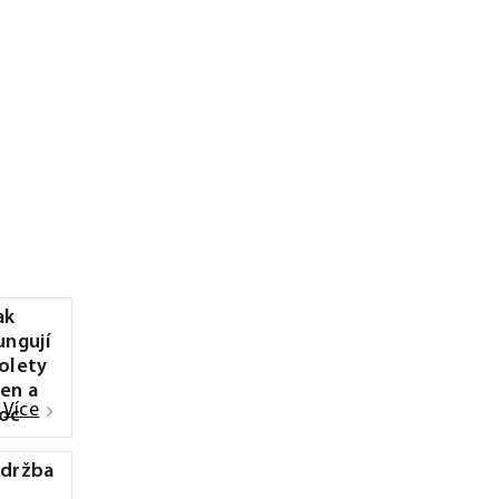
ak
ungují
olety
en a
Více
oc
držba