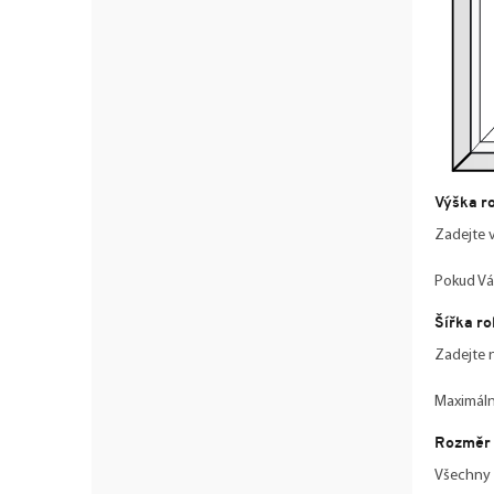
Výška r
Zadejte v
Pokud Vá
Šířka ro
Zadejte 
Maximáln
Rozměr 
Všechny 