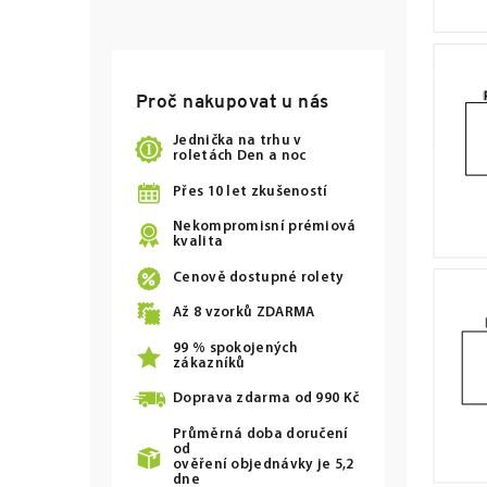
Proč nakupovat u nás
Jednička na trhu v
roletách Den a noc
Přes 10 let zkušeností
Nekompromisní prémiová
kvalita
Cenově dostupné rolety
Až
8
vzorků ZDARMA
99 % spokojených
zákazníků
Doprava zdarma od
990 Kč
Průměrná doba doručení
od
ověření objednávky je 5,2
dne