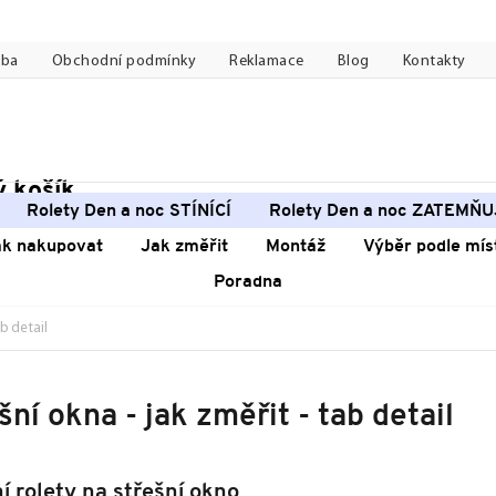
tba
Obchodní podmínky
Reklamace
Blog
Kontakty
 košík
pní
Rolety Den a noc STÍNÍCÍ
Rolety Den a noc ZATEMŇU
k
ak nakupovat
Jak změřit
Montáž
Výběr podle mís
Poradna
ab detail
šní okna - jak změřit - tab detail
í rolety na střešní okno