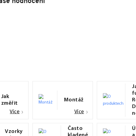
aše hodnocení
J
f
Jak
Montáž
R
změřit
D
Více
Více
n
Často
Ú
Vzorky
kladené
a