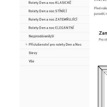
n
Rolety Den a noc KLASICKÉ
n
Před náku
Rolety Den a noc STÍNÍCÍ
í
poradit, 
p
Rolety Den a noc ZATEMŇUJÍCÍ
a
Rolety Den a noc ELEGANTNÍ
n
Zam
e
Nejprodávanější
l
Pro s
Příslušenství pro rolety Den a Noc
Slevy
Vše