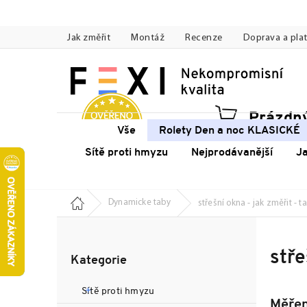
Přejít
na
Jak změřit
Montáž
Recenze
Doprava a pla
obsah
Prázdný
Náku
Vše
Rolety Den a noc KLASICKÉ
koší
Sítě proti hmyzu
Nejprodávanější
J
Domů
Dynamicke taby
střešní okna - jak změřit - t
P
o
Přeskočit
s
stře
Kategorie
kategorie
t
r
Sítě proti hmyzu
a
Měřen