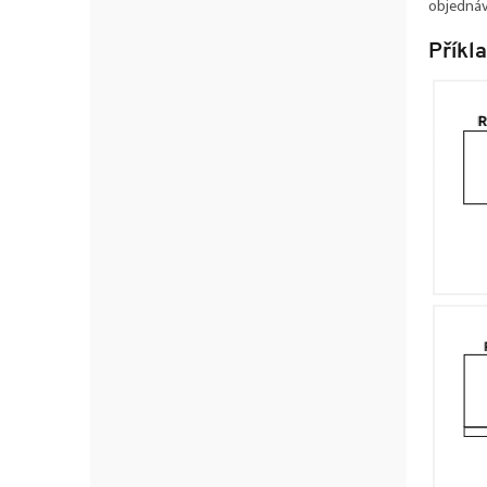
objednáv
Příkl