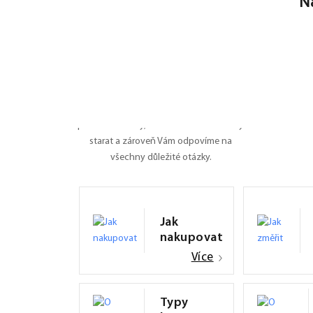
N
Nevíte si rady?
Poradíme Vám
Dali jsme na jedno místo všechny
potřebné informace o roletách, záleží nám
na tom, ať je pro Vás nákup na FEXI co
nejpříjemnějším zážitkem. Připravili jsme
pro Vás manuály, naučíme Vás se o rolety
starat a zároveň Vám odpovíme na
všechny důležité otázky.
Jak
nakupovat
Více
Typy