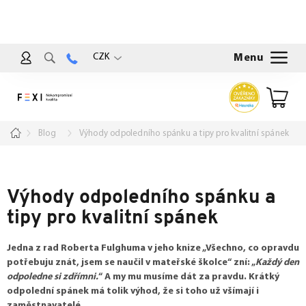
Přejít
na
obsah
CZK
Nákup
košík
Domů
Blog
Výhody odpoledního spánku a tipy pro kvalitní spánek
Výhody odpoledního spánku a
tipy pro kvalitní spánek
Jedna z rad Roberta Fulghuma v jeho knize „Všechno, co opravdu
potřebuju znát, jsem se naučil v mateřské školce“ zní: „
Každý den
odpoledne si zdřímni.
“ A my mu musíme dát za pravdu. Krátký
odpolední spánek má tolik výhod, že si toho už všímají i
zaměstnavatelé.