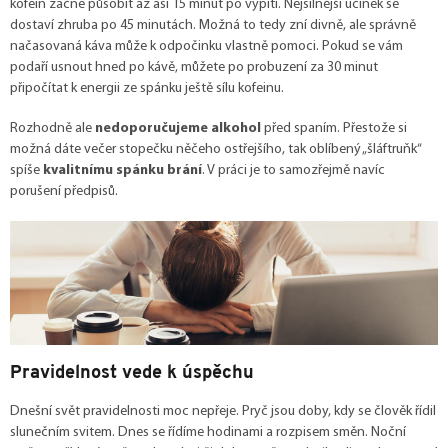
kofein začne působit až asi 15 minut po vypití. Nejsilnější účinek se
dostaví zhruba po 45 minutách. Možná to tedy zní divně, ale správně
načasovaná káva může k odpočinku vlastně pomoci. Pokud se vám
podaří usnout hned po kávě, můžete po probuzení za 30 minut
připočítat k energii ze spánku ještě sílu kofeinu.
Rozhodně ale
nedoporučujeme alkohol
před spaním. Přestože si
možná dáte večer stopečku něčeho ostřejšího, tak oblíbený „šláftruňk“
spíše
kvalitnímu spánku brání
. V práci je to samozřejmě navíc
porušení předpisů.
Pravidelnost vede k úspěchu
Dnešní svět pravidelnosti moc nepřeje. Pryč jsou doby, kdy se člověk řídil
slunečním svitem. Dnes se řídíme hodinami a rozpisem směn. Noční