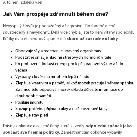
A to není zdaleka vše!
Jak Vám prospěje zdřímnutí během dne?
Nevyspalý člověk je podrážděný až agresivní. Rozhodně méně
soustředěný a nevýkonný. Dělá více chyb a jistě to není vítaný společník.
Krátký dvacetiminutový spánek má
skoro až zázračné účinky
:
Obnovuje síly a regeneruje unavený organismus
Podstatně snižuje hladinu stresových hormonů v těle
Po probuzení dodává energii pro lepší pracovní výkon až do
večera
Vyspaný člověk má mnohem lepší náladu
Zlepšuje kreativitu a paměť, jelikož mozek pracuje i během spánku.
Zatímco tělo odpočívá, mozek ukládá důležité informace do
dlouhodobé paměti
Posiluje imunitu
Snižuje potřebu přijímat cukry a další nezdravé látky
Zlepšuje stav pleti
Existují dokonce osvícené firmy, které zavedly
odpolední spánek jako
součást své firemní politiky
. Zaměstnancům dokonce vybavily