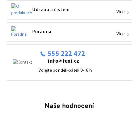
Údržba a čištění
Více
Poradna
Více
555 222 472
info@fexi.cz
Volejte pondělí-pátek 8-16 h
Naše hodnocení