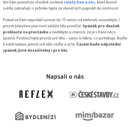
tím Vám pomohou vhodně zvolené
rolety Den a noc
, které kromě
světla zabraňují i v průniku tepla ze slunečních paprsků do místnosti.
Pokud se Vám nepodaří usnout do 15 minut od ulehnutí, nezoufejte. I
prosté přerušení pracovní zátěže tělu pomůže.
Spánek pro dnešek
prohlaste za přestávku
a nedělejte si starosti, že je s Vámi něco
špatně. Poslouchejte prostě své tělo – samo si řekne, co potřebuje. Buďte
k sobě laskaví, jemně své tělo veďte a učte.
Časem bude odpolední
spánek jistě dosažitelný i pro Vás
.
Z
á
Napsali o nás
p
a
t
í