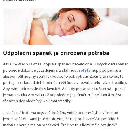
Odpolední spánek je přirozená potřeba
Až 85 % všech savců si dopřeje spánek i během dne. U svých dětí spánek
po obědě dokonce vyžadujeme. Zatáhnout
rolety
, šup pod peřinu a
alespoň půl hodiny spát! Tak kde se to pak vytratí? Začíná to školou. To
proto je v odpoledních hodinách většinou v rozvrhu tělocvik nebo dílny.
Aby nám děti neusínaly v lavicích. A i tady je statistika užitečná – pokud
je matematika v rozvrhu až odpoledne, je průměr známek horší než ve
třídách s dopolední výukou matematiky.
Jestliže máte doma pejska či kočičku, vidíte to denně: „To zvíře snad
jenom spí!“ Ale sami jistě dobře víte, že na procházce Vás pes klidně
utahá a energie má na rozdávání. Proč by to s lidmi mělo být jinak?