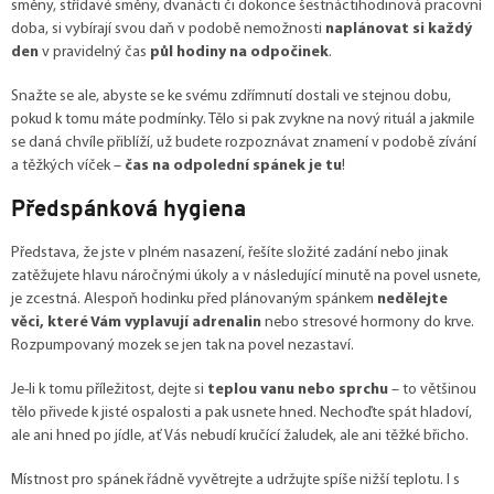
směny, střídavé směny, dvanácti či dokonce šestnáctihodinová pracovní
doba, si vybírají svou daň v podobě nemožnosti
naplánovat si každý
den
v pravidelný čas
půl hodiny na odpočinek
.
Snažte se ale, abyste se ke svému zdřímnutí dostali ve stejnou dobu,
pokud k tomu máte podmínky. Tělo si pak zvykne na nový rituál a jakmile
se daná chvíle přiblíží, už budete rozpoznávat znamení v podobě zívání
a těžkých víček –
čas na odpolední spánek je tu
!
Předspánková hygiena
Představa, že jste v plném nasazení, řešíte složité zadání nebo jinak
zatěžujete hlavu náročnými úkoly a v následující minutě na povel usnete,
je zcestná. Alespoň hodinku před plánovaným spánkem
nedělejte
věci, které Vám vyplavují adrenalin
nebo stresové hormony do krve.
Rozpumpovaný mozek se jen tak na povel nezastaví.
Je-li k tomu příležitost, dejte si
teplou vanu nebo sprchu
– to většinou
tělo přivede k jisté ospalosti a pak usnete hned. Nechoďte spát hladoví,
ale ani hned po jídle, ať Vás nebudí kručící žaludek, ale ani těžké břicho.
Místnost pro spánek řádně vyvětrejte a udržujte spíše nižší teplotu. I s