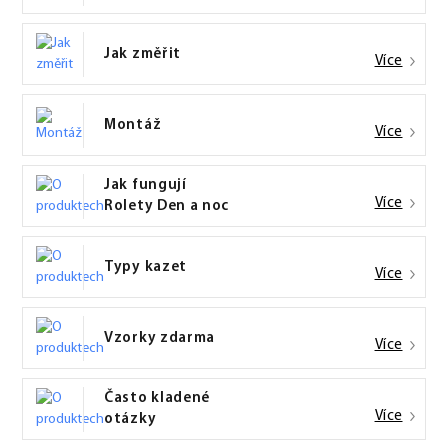
Jak změřit
Více
Montáž
Více
Jak fungují
Více
Rolety Den a noc
Typy kazet
Více
Vzorky zdarma
Více
Často kladené
Více
otázky