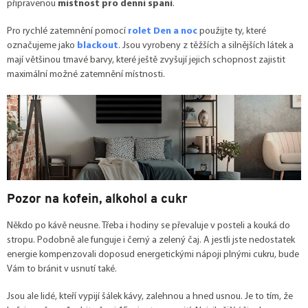
připravenou
místnost pro denní spaní
.
Pro rychlé zatemnění pomocí
rolet Den a noc
použijte ty, které
označujeme jako
blackout
. Jsou vyrobeny z těžších a silnějších látek a
mají většinou tmavé barvy, které ještě zvyšují jejich schopnost zajistit
maximální možné zatemnění místnosti.
Pozor na kofein, alkohol a cukr
Někdo po kávě neusne. Třeba i hodiny se převaluje v posteli a kouká do
stropu. Podobně ale funguje i černý a zelený čaj. A jestli jste nedostatek
energie kompenzovali doposud energetickými nápoji plnými cukru, bude
Vám to bránit v usnutí také.
Jsou ale lidé, kteří vypijí šálek kávy, zalehnou a hned usnou. Je to tím, že