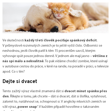
Ve skutečnosti
každý třetí člověk pociťuje spánkový deficit
.
V průmyslově rozvinutých zemích je to ještě vyšší číslo. Odborníci se
neshodnou, jestli člověk patří k těm 15 procentům savců, kterým
vyhovuje spát pouze jednou denně. V jednom ale mají jasno –
většina z
nás spí málo a nekvalitně
. To pak vídáme chodící zombie, které usínají
v autobuse cestou do práce, v kině na rande, na poradě v práci, u televize
apod. Co s tím?
Dejte si dvacet
Tento zažitý výraz vlastně znamená dát si
dvacet minut spánku přes
den
. Říkejte si tomu, jak chcete – dát si dvacet, dát si šlofíka, vytuhnout,
zalomit to, natáhnout se, schrupnout si. V anglicky mluvících zemích se
vžil výraz „
power snap
“. V každém případě hovoříme o takzvaném