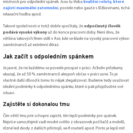
místnosti pro odpolední spánek. Jsou tu třeba
kvalitní rolety, které
zajistí maximální zatemnění
, postele nebo gauče s lůžkovinami, tichá
relaxační hudba apod.
Takové společnosti si totiž dobře spočítaly, že
odpočinutý člověk
podává vysoké výkony
až do konce pracovní doby. Není divu, že
většina takových firem sídlí v Asii, kde se klade na vysoký pracovní výkon
zaměstnanců až extrémní důraz.
Jak začít s odpoledním spánkem
Je jasné, že ne každému se povede prospat v práci. Ačkoliv průzkumy
ukazují, že až 50 % zaměstnanců alespoň občas v práci usne. To je
vlastně další důvod k tomu to nějak zlegalizovat. Budeme tedy uvažovat
ideální podmínky k odpolednímu spánku, které si pak přizpůsobte své
situaci.
Zajistěte si dokonalou tmu
Čím větší tmu jste schopni zajistit, tím lepší podmínky pro spánek.
Nejvíce samozřejmě vadí modré světlo z obrazovek počítačů a mobilů,
různé led diody z dalších přístrojů, wi-fi routerů apod. Proto je lepší mít