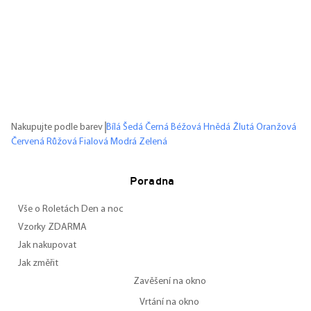
Nakupujte podle barev
Bílá
Šedá
Černá
Béžová
Hnědá
Žlutá
Oranžová
Červená
Růžová
Fialová
Modrá
Zelená
Poradna
Vše o Roletách Den a noc
Vzorky ZDARMA
Jak nakupovat
Jak změřit
Zavěšení na okno
Vrtání na okno