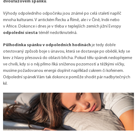
dvoufázovém spánku
.
Výhody odpoledního odpočinku jsou známé po celá staletí napříč
mnoha kulturami. V antickém Řecku a Římě, ale i v Číně, Indii nebo
v Africe. Dokonce i dnes je v třeba v teplejších zemích jižní Evropy
odpolední siesta
téměř nedotknutelná.
Půlhodinka spánku v odpoledních hodinách
je tedy dobře
otestovaný způsob boje s únavou, která se dostavuje po obědě, kdy se
krev z hlavy přesouvá do oblasti břicha. Pokud tělu spánek nedopřejeme
ve chvíli, kdy si o něj přímo říká sníženou pozorností a těžkými víčky,
musíme požadovanou energii doplnit například cukrem či kofeinem.
Odpolední spánek Vám tak dokonce pomůže shodit pár nadbytečných
kil.