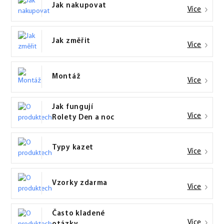
Jak nakupovat
Více
Jak změřit
Více
Montáž
Více
Jak fungují
Více
Rolety Den a noc
Typy kazet
Více
Vzorky zdarma
Více
Často kladené
Více