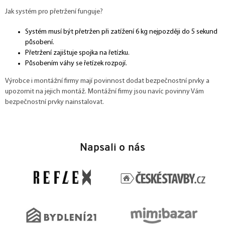
Jak systém pro přetržení funguje?
Systém musí být přetržen při zatížení 6 kg nejpozději do 5 sekund
působení.
Přetržení zajištuje spojka na řetízku.
Působením váhy se řetízek rozpojí.
Výrobce i montážní firmy mají povinnost dodat bezpečnostní prvky a
upozornit na jejich montáž. Montážní firmy jsou navíc povinny Vám
bezpečnostní prvky nainstalovat.
Z
á
Napsali o nás
p
a
t
í