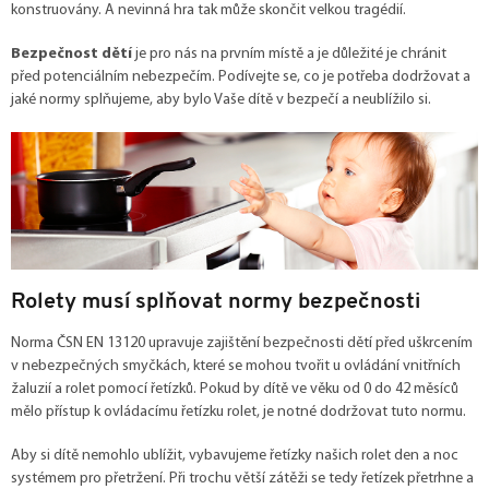
konstruovány. A nevinná hra tak může skončit velkou tragédií.
Bezpečnost dětí
je pro nás na prvním místě a je důležité je chránit
před potenciálním nebezpečím. Podívejte se, co je potřeba dodržovat a
jaké normy splňujeme, aby bylo Vaše dítě v bezpečí a neublížilo si.
Rolety musí splňovat normy bezpečnosti
Norma ČSN EN 13120 upravuje zajištění bezpečnosti dětí před uškrcením
v nebezpečných smyčkách, které se mohou tvořit u ovládání vnitřních
žaluzií a rolet pomocí řetízků. Pokud by dítě ve věku od 0 do 42 měsíců
mělo přístup k ovládacímu řetízku rolet, je notné dodržovat tuto normu.
Aby si dítě nemohlo ublížit, vybavujeme řetízky našich rolet den a noc
systémem pro přetržení. Při trochu větší zátěži se tedy řetízek přetrhne a