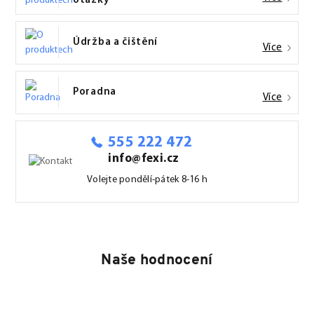
otázky
Údržba a čištění
Více
Poradna
Více
555 222 472
info@fexi.cz
Volejte pondělí-pátek 8-16 h
Naše hodnocení