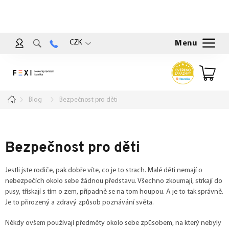
Přejít
na
obsah
CZK
Nákup
košík
Domů
Blog
Bezpečnost pro děti
Bezpečnost pro děti
Jestli jste rodiče, pak dobře víte, co je to strach. Malé děti nemají o
nebezpečích okolo sebe žádnou představu. Všechno zkoumají, strkají do
pusy, třískají s tím o zem, případně se na tom houpou. A je to tak správně.
Je to přirozený a zdravý způsob poznávání světa.
Někdy ovšem používají předměty okolo sebe způsobem, na který nebyly