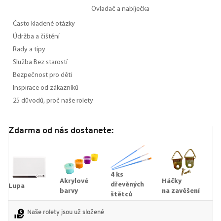
Ovladač a nabíječka
Často kladené otázky
Údržba a čištění
Rady a tipy
Služba Bez starostí
Bezpečnost pro děti
Inspirace od zákazníků
25 důvodů, proč naše rolety
Zdarma od nás dostanete:
4 ks
Akrylové
Háčky
dřevěných
Lupa
barvy
na zavěšení
štětců
Naše rolety jsou už složené