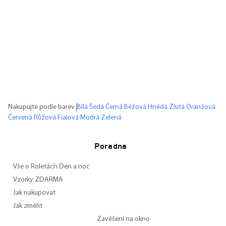
Nakupujte podle barev
Bílá
Šedá
Černá
Béžová
Hnědá
Žlutá
Oranžová
Červená
Růžová
Fialová
Modrá
Zelená
Poradna
Vše o Roletách Den a noc
Vzorky ZDARMA
Jak nakupovat
Jak změřit
Zavěšení na okno